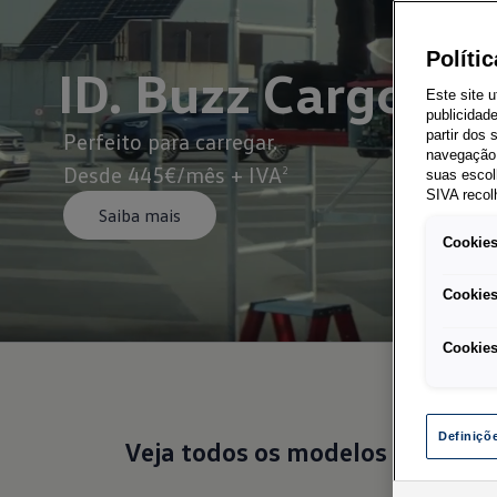
Políti
ID. Buzz Cargo
Este site u
publicidad
Perfeito para carregar.
partir dos
navegação 
Desde 445€/mês + IVA
2
suas escol
SIVA recol
Saiba mais
Cookies
Cookies
Cookies
Definiçõ
Veja todos os modelos aqui
Mod