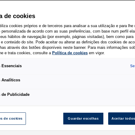
ca de cookies
tiliza cookies próprios e de terceiros para analisar a sua utilização e para lhe
e personalizada de acordo com as suas preferências, com base num perfil el
 seus hábitos de navegação (por exemplo, páginas visitadas), bem como para 
e conteúdo do site. Pode aceitar ou alterar as definições dos cookies de ac
has através dos botões disponíveis neste banner. Para mais informações so
he e trata cookies, consulte a
Política de cookies
em vigor.
 Essenciais
Se
 Analíticos
 de Publicidade
es de cookies
Guardar escolhas
Aceitar todo
elos