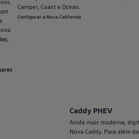
ivos,
Camper, Coast e Ocean.
upo
Configurar a Nova California
a
zona
dos
,
u
gares
Caddy PHEV
Ainda mais moderna, digita
Nova Caddy. Para além do