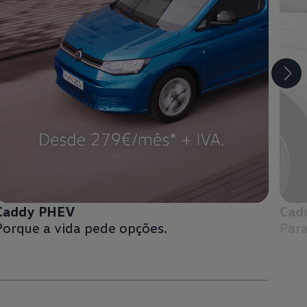
Caddy PHEV
Cad
Porque a vida pede opções.
Para