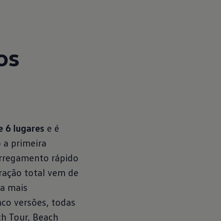
os
e 6 lugares
e é
a primeira
arregamento rápido
ração total vem de
da mais
nco versões, todas
ch Tour, Beach