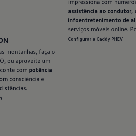
impressiona com numero
assistência ao condutor,
infoentretenimento de al
serviços móveis online. P
ION
Configurar a Caddy PHEV
as montanhas, faça o
CO₂ ou aproveite um
, conte com
potência
com consciência e
distâncias.
n