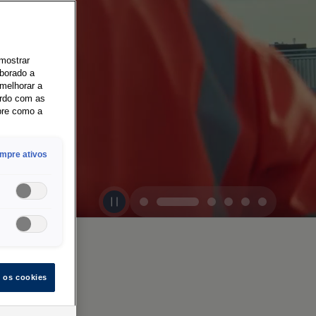
 mostrar
aborado a
melhorar a
ordo com as
bre como a
mpre ativos
s os cookies