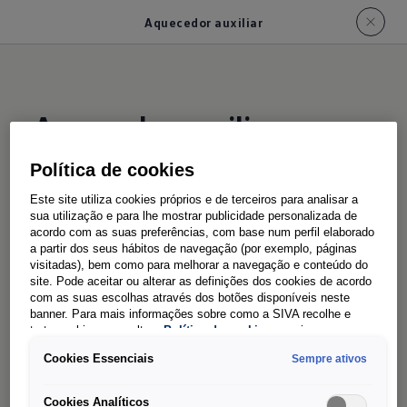
Aquecedor auxiliar
Aquecedor auxiliar
Política de cookies
Pré-aquecer através do
Este site utiliza cookies próprios e de terceiros para analisar a
telecomando por
sua utilização e para lhe mostrar publicidade personalizada de
acordo com as suas preferências, com base num perfil elaborado
radiofrequência
a partir dos seus hábitos de navegação (por exemplo, páginas
visitadas), bem como para melhorar a navegação e conteúdo do
site. Pode aceitar ou alterar as definições dos cookies de acordo
com as suas escolhas através dos botões disponíveis neste
O aquecedor auxiliar opcional é particularmente
banner. Para mais informações sobre como a SIVA recolhe e
útil para as pessoas que partem cedo todas as
trata cookies, consulte a
Política de cookies
em vigor.
manhãs. Utilizando o telecomando por
Cookies Essenciais
Sempre ativos
radiofrequência, pode simplesmente definir um
Cookies Analíticos