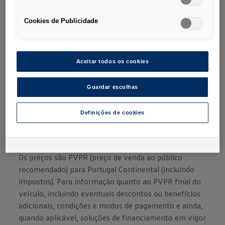
Cookies de Publicidade
Dentro dos limites do sistema.
Aceitar todos os cookies
As fotografias dos veículos visam apenas mostrar
uma reprodução do modelo a que a Campanha
Guardar escolhas
corresponde; o Cliente poderá encontrar diferenças
entre aquela fotografia e o veículo em concreto,
Definições de cookies
nomeadamente equipamentos opcionais. Pode
confirmar toda a informação sobre o veículo
(incluindo cor) junto do seu Concessionário.
Os preços são PVPR (preço de venda ao público
recomendado) para Portugal Continental (incluindo
impostos). Para informação quanto ao PVPR final do
veículo, incluindo eventuais descontos ou benefícios
adicionais, condições e modos de pagamento e ainda,
quando aplicável, soluções de financiamento em vigor