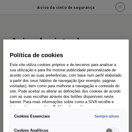
Aviso do cinto de segurança
Aviso do cinto de
segurança
Política de cookies
Este site utiliza cookies próprios e de terceiros para analisar a
Aperte o cinto,
por favor!
sua utilização e para lhe mostrar publicidade personalizada de
acordo com as suas preferências, com base num perfil elaborado
a partir dos seus hábitos de navegação (por exemplo, páginas
visitadas), bem como para melhorar a navegação e conteúdo do
Depois do arranque do motor, este sistema pode
site. Pode aceitar ou alterar as definições dos cookies de acordo
com as suas escolhas através dos botões disponíveis neste
determinar se todos os ocupantes dos bancos
banner. Para mais informações sobre como a SIVA recolhe e
apertaram o cinto de segurança. Caso contrário,
trata cookies, consulte a
Política de cookies
em vigor.
os ocupantes são avisados é-lhes pedido que
Cookies Essenciais
Sempre ativos
ponham os cintos de segurança.
Cookies Analíticos