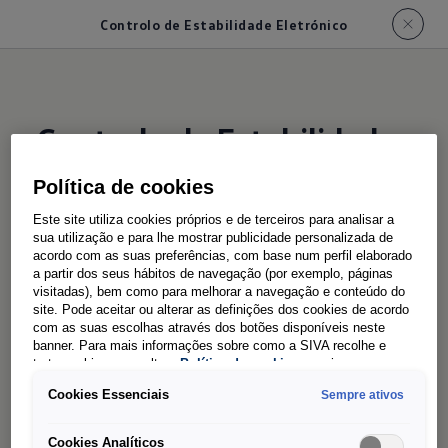
Controlo de Estabilidade Eletrónico
Controlo de Estabilidade
Eletrónico
Política de cookies
Este site utiliza cookies próprios e de terceiros para analisar a
Consegue travar
rodas
sua utilização e para lhe mostrar publicidade personalizada de
acordo com as suas preferências, com base num perfil elaborado
individuais
a partir dos seus hábitos de navegação (por exemplo, páginas
visitadas), bem como para melhorar a navegação e conteúdo do
site. Pode aceitar ou alterar as definições dos cookies de acordo
com as suas escolhas através dos botões disponíveis neste
Este sistema pode impedir a sobreviragem ou a
banner. Para mais informações sobre como a SIVA recolhe e
trata cookies, consulte a
Política de cookies
em vigor.
subviragem por meio da travagem orientada
para cada roda.
Cookies Essenciais
Sempre ativos
Cookies Analíticos