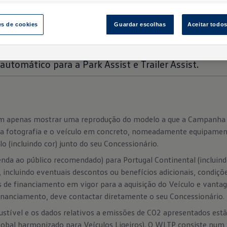
sistemas modernos de assistência ao condutor que
utilizam intervenções da direção - por exemplo,
es de cookies
Guardar escolhas
Aceitar todo
assistência de compensação da direção para o Lane
Assist ou o ângulo de viragem da direção
automático para a Park Assist e Trailer Assist.
sam apenas mostrar uma reprodução do modelo a que a Campanha 
ela fotografia e o veículo em concreto, nomeadamente equipamen
o (incluindo cor) junto do seu Concessionário.
nda ao público recomendado) para Portugal Continental (incluin
, incluindo eventuais descontos ou benefícios adicionais, condi
s de financiamento em vigor para a aquisição do Veículo e vantag
financiamento, deve contactar diretamente o seu Concessionário.
stível e os dados relativos a emissões de CO2 apresentados es
obal harmonizado para Veículos Ligeiros). O WLTP consiste num