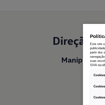
Direção a
Políti
Este site u
publicidad
partir dos
Manipulação
navegação 
suas escol
SIVA recol
Cookies
Cookies
Cookies