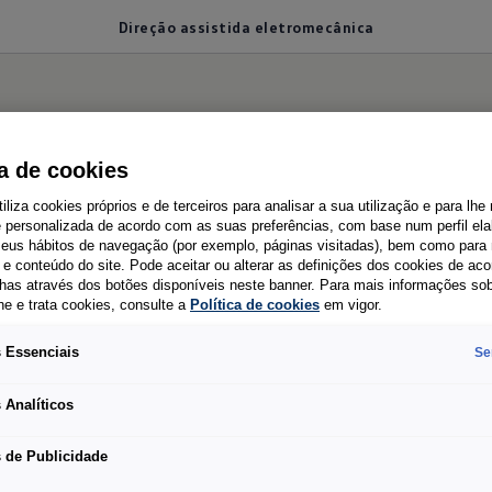
Direção assistida eletromecânica
ssistida eletromecân
ca de cookies
tiliza cookies próprios e de terceiros para analisar a sua utilização e para lhe
e personalizada de acordo com as suas preferências, com base num perfil el
 seus hábitos de navegação (por exemplo, páginas visitadas), bem como para 
de precisão
e conteúdo do site. Pode aceitar ou alterar as definições dos cookies de ac
has através dos botões disponíveis neste banner. Para mais informações so
he e trata cookies, consulte a
Política de cookies
em vigor.
 Essenciais
Se
A direção dependente da velocidade pode melhorar
a sensação e, por conseguinte, a segurança da
 Analíticos
condução - tanto nas manobras como na
 de Publicidade
autoestrada. Constitui também a base de todos os