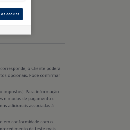
s os cookies
corresponde; o Cliente poderá
tos opcionais. Pode confirmar
do impostos). Para informação
ções e modos de pagamento e
ens adicionais associadas à
tão em conformidade com o
 procedimento de teste mais