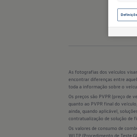
Definiçõ
As fotografias dos veículos vi
encontrar diferenças entre aqu
toda a informação sobre o veícul
Os preços são PVPR (preço de ve
quanto ao PVPR final do veículo
ainda, quando aplicável, soluçõe
contratualização de solução de 
Os valores de consumo de combu
WLTP (Procedimento de Teste Gl