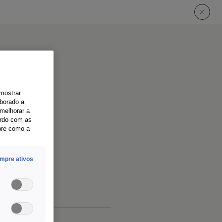
 mostrar
aborado a
melhorar a
ordo com as
bre como a
mpre ativos