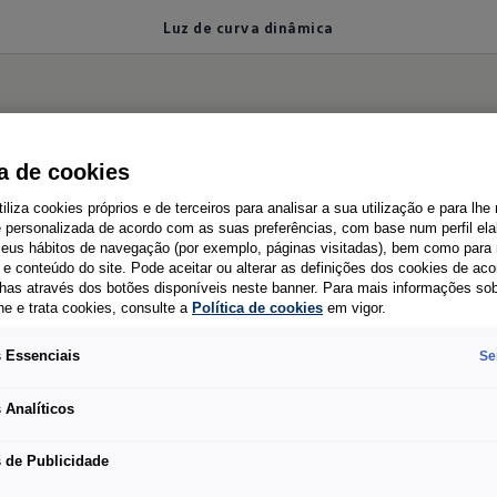
Luz de curva dinâmica
rva dinâmica
ca de cookies
tiliza cookies próprios e de terceiros para analisar a sua utilização e para lhe
e personalizada de acordo com as suas preferências, com base num perfil el
 seus hábitos de navegação (por exemplo, páginas visitadas), bem como para 
va
e conteúdo do site. Pode aceitar ou alterar as definições dos cookies de ac
has através dos botões disponíveis neste banner. Para mais informações so
he e trata cookies, consulte a
Política de cookies
em vigor.
 Essenciais
Se
Este sistema vira os faróis para o interior da curva,
conforme o grau de curvatura, iluminando melhor a
 Analíticos
estrada.
 de Publicidade