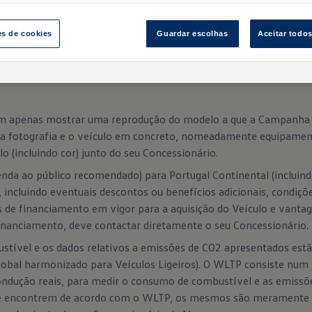
es de cookies
Guardar escolhas
Aceitar todo
tivan Style e a Multivan Energetic. Equipamento opcional por um valor adici
m faróis Matrix LED IQ.Light.
sam apenas mostrar uma reprodução do modelo a que a Campanha 
ela fotografia e o veículo em concreto, nomeadamente equipamen
o (incluindo cor) junto do seu Concessionário.
nda ao público recomendado) para Portugal Continental (incluin
, incluindo eventuais descontos ou benefícios adicionais, condi
s de financiamento em vigor para a aquisição do Veículo e vantag
financiamento, deve contactar diretamente o seu Concessionário.
stível e os dados relativos a emissões de CO2 apresentados es
obal harmonizado para Veículos Ligeiros). O WLTP consiste num
ondução reais, para medir o consumo de combustível e as emissõ
se encontrem de acordo com o WLTP, os mesmos são meramente 