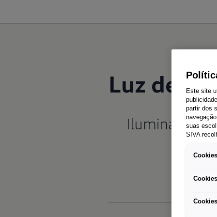
Luz de cu
Políti
Este site u
publicidad
partir dos
Ilumina a
cur
navegação 
suas escol
SIVA recol
Cookies
Cookies
Cookies