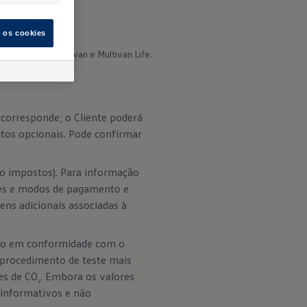
s os cookies
onal para a Multivan e Multivan Life. 
corresponde; o Cliente poderá
tos opcionais. Pode confirmar
do impostos). Para informação
ções e modos de pagamento e
ens adicionais associadas à
tão em conformidade com o
 procedimento de teste mais
es de CO
. Embora os valores
2
informativos e não