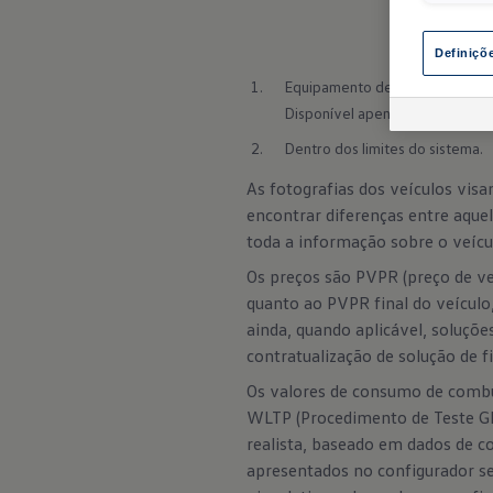
Definiçõ
Equipamento de série para a Mul
Disponível apenas em pacote co
Dentro dos limites do sistema.
As fotografias dos veículos vi
encontrar diferenças entre aqu
toda a informação sobre o veícul
Os preços são PVPR (preço de ve
quanto ao PVPR final do veículo
ainda, quando aplicável, soluçõe
contratualização de solução de 
Os valores de consumo de combu
WLTP (Procedimento de Teste Gl
realista, baseado em dados de c
apresentados no configurador 