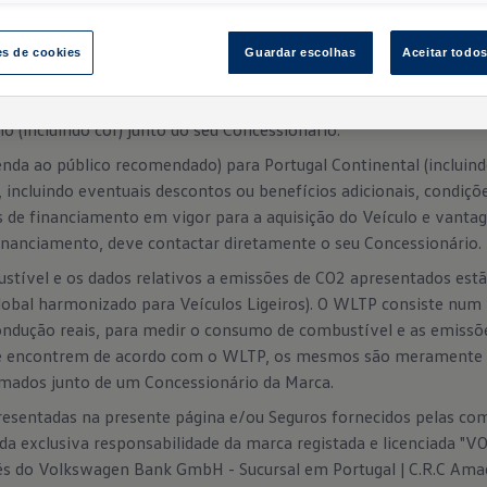
es de cookies
Guardar escolhas
Aceitar todo
sam apenas mostrar uma reprodução do modelo a que a Campanha 
ela fotografia e o veículo em concreto, nomeadamente equipamen
o (incluindo cor) junto do seu Concessionário.
nda ao público recomendado) para Portugal Continental (incluin
, incluindo eventuais descontos ou benefícios adicionais, condi
s de financiamento em vigor para a aquisição do Veículo e vantag
financiamento, deve contactar diretamente o seu Concessionário.
stível e os dados relativos a emissões de CO2 apresentados es
obal harmonizado para Veículos Ligeiros). O WLTP consiste num
ondução reais, para medir o consumo de combustível e as emissõ
se encontrem de acordo com o WLTP, os mesmos são meramente 
rmados junto de um Concessionário da Marca.
sentadas na presente página e/ou Seguros fornecidos pelas comp
da exclusiva responsabilidade da marca registada e licenciada "
és do Volkswagen Bank GmbH - Sucursal em Portugal | C.R.C Am