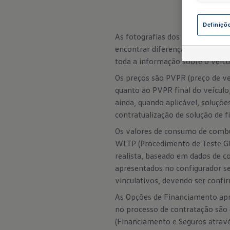
Definiçõ
As fotografias dos veículos vi
encontrar diferenças entre aqu
toda a informação sobre o veícul
Os preços são PVPR (preço de ve
quanto ao PVPR final do veículo
ainda, quando aplicável, soluçõe
contratualização de solução de 
Os valores de consumo de combu
WLTP (Procedimento de Teste Gl
realista, baseado em dados de c
apresentados no configurador 
vinculativos, devendo ser confi
As Opções de Financiamento apre
no processo de contratação são 
(Financiamento e Seguros atrav