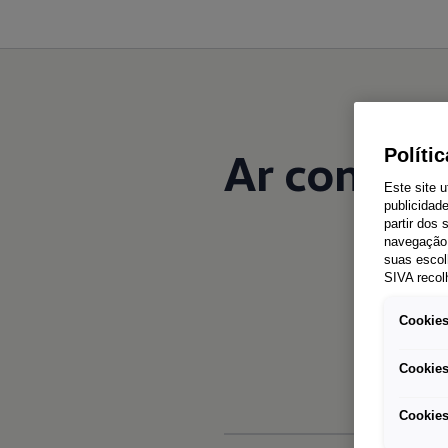
Ar condic
Políti
Este site u
publicidad
partir dos
navegação 
suas escol
SIVA recol
Cookies
Cookies
Cookies