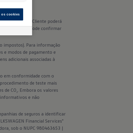
s os cookies
corresponde; o Cliente poderá
tos opcionais. Pode confirmar
do impostos). Para informação
ções e modos de pagamento e
ens adicionais associadas à
tão em conformidade com o
 procedimento de teste mais
es de CO
. Embora os valores
2
informativos e não
anhias de seguros a identificar
VOLKSWAGEN Financial Services"
adora, sob o NUPC 980463653 |