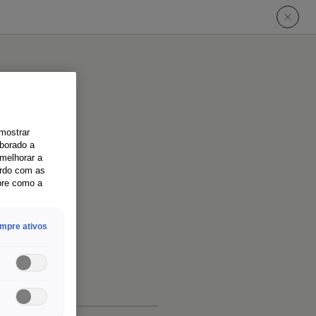
 mostrar
aborado a
melhorar a
ordo com as
bre como a
mpre ativos