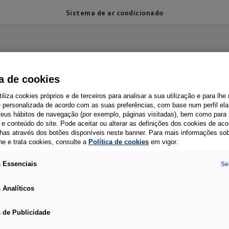
Sistema de ar condicionado
ionado
ca de cookies
tiliza cookies próprios e de terceiros para analisar a sua utilização e para lhe
e personalizada de acordo com as suas preferências, com base num perfil el
 seus hábitos de navegação (por exemplo, páginas visitadas), bem como para 
e conteúdo do site. Pode aceitar ou alterar as definições dos cookies de ac
Com aquecimento, arrefecimento e ventilação: a
has através dos botões disponíveis neste banner. Para mais informações so
he e trata cookies, consulte a
Política de cookies
em vigor.
Multivan tem um excelente ar condicionado: Com o
Climatronic pode ser controlada de forma precisa
 Essenciais
Se
em três zonas, porque muitas vezes está muito
 Analíticos
quente para algumas pessoas enquanto para
outras está demasiado frio.
 de Publicidade