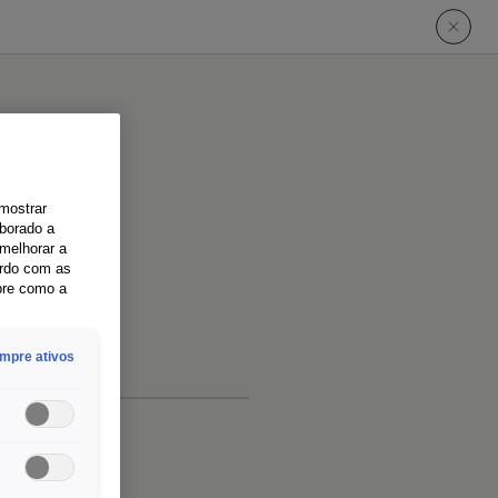
 mostrar
aborado a
melhorar a
ordo com as
bre como a
mpre ativos