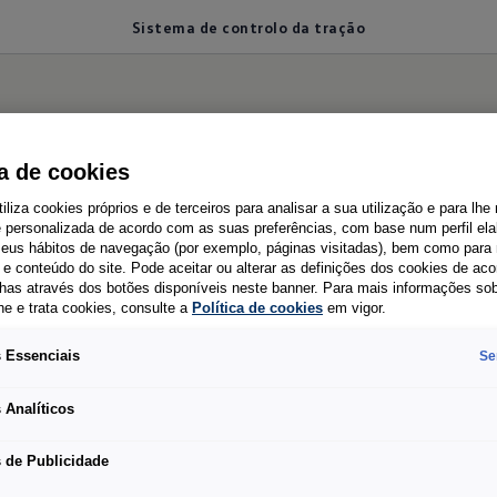
Sistema de controlo da tração
e controlo da tração
ca de cookies
tiliza cookies próprios e de terceiros para analisar a sua utilização e para lhe
e personalizada de acordo com as suas preferências, com base num perfil el
 seus hábitos de navegação (por exemplo, páginas visitadas), bem como para 
a evitar a patinagem
e conteúdo do site. Pode aceitar ou alterar as definições dos cookies de ac
has através dos botões disponíveis neste banner. Para mais informações so
he e trata cookies, consulte a
Política de cookies
em vigor.
 Essenciais
Se
Este sistema pode impedir a patinagem das rodas.
 Analíticos
 de Publicidade