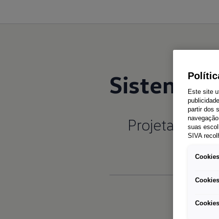
Sistema d
Políti
Este site u
publicidad
partir dos
Projetado
par
navegação 
suas escol
SIVA recol
Cookies
Cookies
Cookies