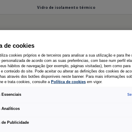
Vidro de isolamento térmico
isolamento térmico
ca de cookies
tiliza cookies próprios e de terceiros para analisar a sua utilização e para lhe
e personalizada de acordo com as suas preferências, com base num perfil el
 seus hábitos de navegação (por exemplo, páginas visitadas), bem como para 
alor lá fora
e conteúdo do site. Pode aceitar ou alterar as definições dos cookies de ac
has através dos botões disponíveis neste banner. Para mais informações so
he e trata cookies, consulte a
Política de cookies
em vigor.
 Essenciais
Se
Os vidros fumados verdes com isolamento térmico
reduzem significativamente o calor no interior do
 Analíticos
veículo.
 de Publicidade