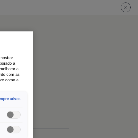
 mostrar
aborado a
melhorar a
ordo com as
bre como a
mpre ativos