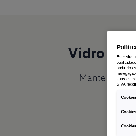
Vidro de 
Políti
Este site u
publicidad
partir dos
Mantenha o
c
navegação 
suas escol
SIVA recol
Cookies
Cookies
Cookies