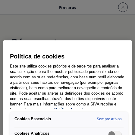
Pinturas
Dá cor ao terreno
Política de cookies
O Amarok está disponível em oito cores: Branco
Este site utiliza cookies próprios e de terceiros para analisar a
Puro em cor lisa, Azul Brilhante, Bege Brilhante,
sua utilização e para lhe mostrar publicidade personalizada de
acordo com as suas preferências, com base num perfil elaborado
Cinzento Escuro, Prateado Medium, Preto Meia-
a partir dos seus hábitos de navegação (por exemplo, páginas
Noite, Verde Reed e Vermelho Profundo em
visitadas), bem como para melhorar a navegação e conteúdo do
site. Pode aceitar ou alterar as definições dos cookies de acordo
cores metalizadas.
com as suas escolhas através dos botões disponíveis neste
banner. Para mais informações sobre como a SIVA recolhe e
Mais detalhes e informações sobre a seleção de
trata cookies, consulte a
Política de cookies
em vigor.
cores e acabamentos de pintura para o Amarok
Cookies Essenciais
Sempre ativos
podem ser encontrados no
configurador.
Cookies Analíticos