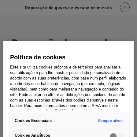
Depuração de gases de escape otimizada
Depuração de gases de
escape otimizada
Política de cookies
Este site utiliza cookies próprios e de terceiros para analisar a
Atinge o
objetivo com a ação
sua utilização e para lhe mostrar publicidade personalizada de
acordo com as suas preferências, com base num perfil elaborado
dupla
a partir dos seus hábitos de navegação (por exemplo, páginas
visitadas), bem como para melhorar a navegação e conteúdo do
site. Pode aceitar ou alterar as definições dos cookies de acordo
com as suas escolhas através dos botões disponíveis neste
banner. Para mais informações sobre como a SIVA recolhe e
trata cookies, consulte a
Política de cookies
em vigor.
A tecnologia "Twin dosing" reduz
Cookies Essenciais
Sempre ativos
substancialmente as emissões de NO
dos
x
motores TDI em comparação com o modelo
Cookies Analíticos