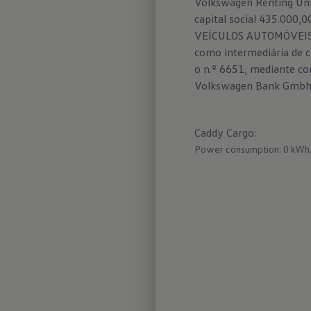
Volkswagen Renting Uni
capital social 435.000
VEÍCULOS AUTOMÓVEIS, S
como intermediária de cr
Soluç
o n.º 6651, mediante co
compa
Volkswagen Bank Gmbh -
O com
Cargo 
Caddy Cargo
:
As por
Power consumption: 0 kWh
partic
auxili
opcion
portas
Maxi e
ilumin
compar