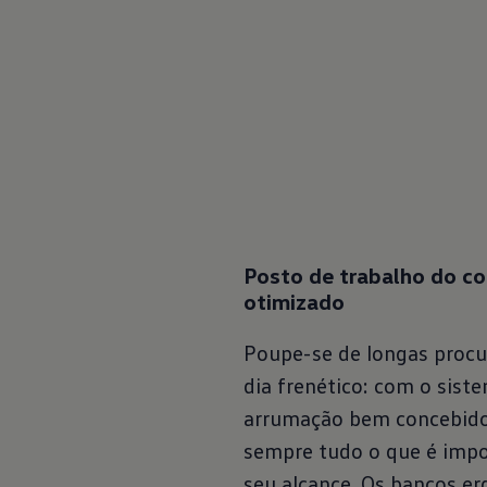
Posto de trabalho do c
otimizado
Poupe-se de longas procu
dia frenético: com o sist
arrumação bem concebid
sempre tudo o que é impo
seu alcance. Os bancos e