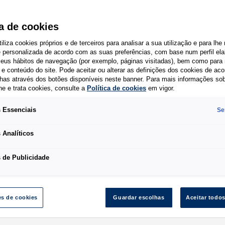
Caddy Flexible 
ca de cookies
tiliza cookies próprios e de terceiros para analisar a sua utilização e para lhe
e personalizada de acordo com as suas preferências, com base num perfil el
 seus hábitos de navegação (por exemplo, páginas visitadas), bem como para 
e conteúdo do site. Pode aceitar ou alterar as definições dos cookies de ac
has através dos botões disponíveis neste banner. Para mais informações so
As fotografias dos veí
he e trata cookies, consulte a
Política de cookies
em vigor.
que a Campanha correspo
 Essenciais
Se
aquela fotografia e o 
opcionais. Pode confirma
 Analíticos
junto do seu Concessioná
Os preços são PVPR (pre
 de Publicidade
Continental (incluindo 
veículo, incluindo event
modos de pagamento e a
es de cookies
Guardar escolhas
Aceitar todo
vigor para a aquisição d
contratualização de sol