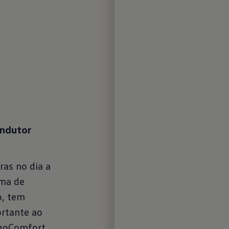
no gr
flexív
o teja
adicio
materi
ondutor
Soluções int
dia
ras no dia a
A novo Caddy
ema de
aparenta à p
o, tem
até 723 kg
f
1
rtante ao
quais sobre o
rgoComfort,
correr Maxi d