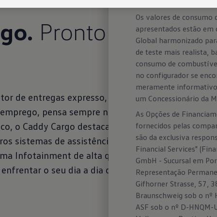
Concessionário.
Os valores de consumo d
go.
Pronto para tudo 
apresentados estão em 
Global harmonizado par
de teste mais realista, 
consumo de combustível
no configurador se enc
meramente informativos
tor de entregas expresso, trabalhos manuais, servi
um Concessionário da M
 emprego, pensa sempre no futuro. O Caddy Cargo 
As Opções de Financiam
ico, o Caddy Cargo destaca-se por um posto de trab
fornecidos pelas compan
são da exclusiva respon
os sistemas de assistência à condução opcionais, u
Financial Services" (Fi
ema Infotainment de alta qualidade com serviços móv
GmbH - Sucursal em Por
a enfrentar o seu dia a dia de trabalho com conforto 
Representação Permane
Gifhorner Strasse, 57, 
Braunschweig sob o nº H
ASF sob o nº D-HNQM-UQ