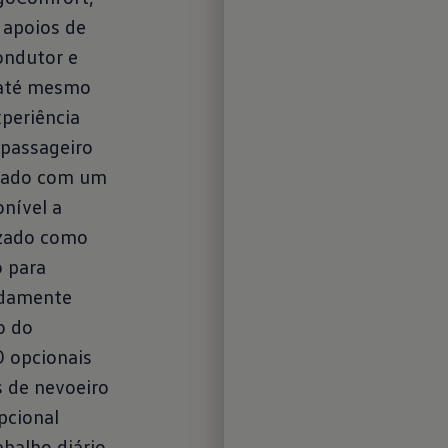
 apoios de
inovador sis
ondutor e
sem chave "
 até mesmo
asseguram u
periência
confortável
 passageiro
encontrar as
ipado com um
no interior: 
onível a
pode ser co
izado como
de navegação
rgo
o para
info-entrete
odamente
entre os sis
o do
"Discover Me
D opcionais
opcionais. Al
s de nevoeiro
25,4 cm (10 
pcional
das mais div
balho diário
atualizações