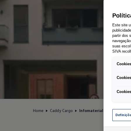
Políti
Este site u
publicidad
partir dos
navegação 
suas escol
SIVA recol
Cookies
Cookies
Cookies
Home
Caddy Cargo
Infomaterial
Definiçõ