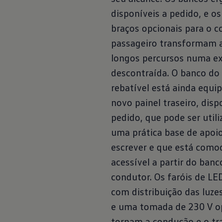
disponíveis a pedido, e os
braços opcionais para o c
passageiro transformam
longos percursos numa ex
descontraída. O banco do
rebatível está ainda equ
novo painel traseiro, disp
pedido, que pode ser util
O Caddy Ca
uma prática base de apoi
escrever e que está com
acessível a partir do banc
condutor. Os faróis de LE
com distribuição das luze
e uma tomada de 230 V o
tornam a condução e o tra