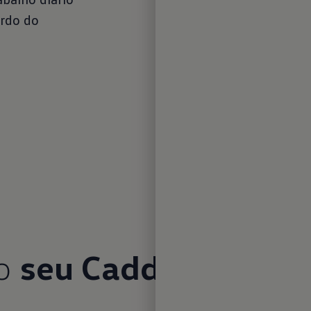
ordo do
variante "Pro
comando por 
conforto, St
pedido, App-
disso, o Ca
o acesso a m
móveis onlin
Comerciais.
 o
seu Caddy Cargo