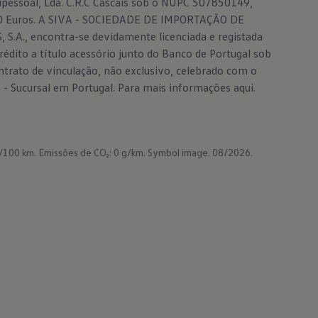
pessoal, Lda. C.R.C Cascais sob o NUPC 507850149,
,00 Euros. A SIVA - SOCIEDADE DE IMPORTAÇÃO DE
.A., encontra-se devidamente licenciada e registada
édito a título acessório junto do Banco de Portugal sob
ões flexíveis para
ntrato de vinculação, não exclusivo, celebrado com o
rtimentos de carga
 Sucursal em Portugal. Para mais informações
aqui.
partimento de carga do Caddy
está preparado para quase tudo.
tas de batente em chapa são
/100 km.
Emissões de CO₂: 0 g/km.
Symbol image. 08/2026.
ularmente resistentes. Os
ares de abertura/fecho elétricos
ais da tampa da bagageira, as
 de correr ou portas de correr
xtra largas, bem como a
ação LED otimizada do
timento de carga, disponíveis a