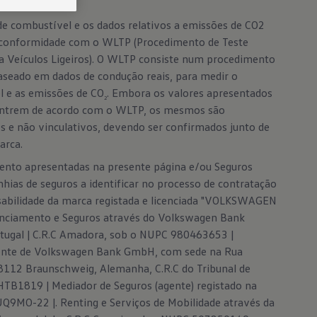
e combustível e os dados relativos a emissões de CO2
o que
conformidade com o WLTP (Procedimento de Teste
a Veículos Ligeiros). O WLTP consiste num procedimento
baseado em dados de condução reais, para medir o
 e as emissões de CO
. Embora os valores apresentados
2
ontrem de acordo com o WLTP, os mesmos são
 e não vinculativos, devendo ser confirmados junto de
ços de entregas ou
arca.
também. Para além
ento apresentadas na presente página e/ou Seguros
alho do condutor
hias de seguros a identificar no processo de contratação
sabilidade da marca registada e licenciada "VOLKSWAGEN
m Digital Cockpit
nanciamento e Seguros através do Volkswagen Bank
eis online - o
tugal | C.R.C Amadora, sob o NUPC 980463653 |
e profissionalismo.
nte de Volkswagen Bank GmbH, com sede na Rua
38112 Braunschweig, Alemanha, C.R.C do Tribunal de
TB1819 | Mediador de Seguros (agente) registado na
9MO-22 |. Renting e Serviços de Mobilidade através da