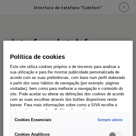
Interface de telefone "Comfort"
Interface de telefone
"Comfort"
Política de cookies
Este site utiliza cookies próprios e de terceiros para analisar a
Conecte-se
sem fios
sua utilização e para lhe mostrar publicidade personalizada de
acordo com as suas preferências, com base num perfil elaborado
a partir dos seus hábitos de navegação (por exemplo, páginas
visitadas), bem como para melhorar a navegação e conteúdo do
Com a interface de telefone "Comfort"¹ opcional
site. Pode aceitar ou alterar as definições dos cookies de acordo
com as suas escolhas através dos botões disponíveis neste
com função de carregamento indutivo, os
banner. Para mais informações sobre como a SIVA recolhe e
smartphones inseridos no compartimento são
trata cookies, consulte a
Política de cookies
em vigor.
automaticamente conectados à antena exterior
Cookies Essenciais
Sempre ativos
e as baterias compatíveis são carregadas por
indução.
Cookies Analíticos