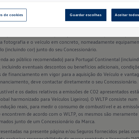
es de cookies
Guardar escolhas
Aceitar todo
sam apenas mostrar uma reprodução do modelo a que a Campanha 
ela fotografia e o veículo em concreto, nomeadamente equipamen
o (incluindo cor) junto do seu Concessionário.
nda ao público recomendado) para Portugal Continental (incluin
, incluindo eventuais descontos ou benefícios adicionais, condi
s de financiamento em vigor para a aquisição do Veículo e vantag
financiamento, deve contactar diretamente o seu Concessionário.
stível e os dados relativos a emissões de CO2 apresentados es
obal harmonizado para Veículos Ligeiros). O WLTP consiste num
ondução reais, para medir o consumo de combustível e as emissõ
se encontrem de acordo com o WLTP, os mesmos são meramente 
rmados junto de um Concessionário da Marca.
sentadas na presente página e/ou Seguros fornecidos pelas comp
da exclusiva responsabilidade da marca registada e licenciada "