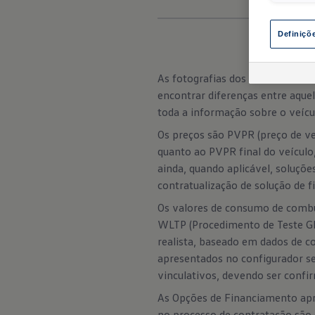
Definiçõ
As fotografias dos veículos vi
encontrar diferenças entre aqu
toda a informação sobre o veícul
Os preços são PVPR (preço de ve
quanto ao PVPR final do veículo
ainda, quando aplicável, soluçõe
contratualização de solução de 
Os valores de consumo de combu
WLTP (Procedimento de Teste Gl
realista, baseado em dados de c
apresentados no configurador 
vinculativos, devendo ser confi
As Opções de Financiamento apre
no processo de contratação são 