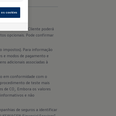
s os cookies
corresponde; o Cliente poderá
tos opcionais. Pode confirmar
do impostos). Para informação
ções e modos de pagamento e
ens adicionais associadas à
tão em conformidade com o
 procedimento de teste mais
es de CO
. Embora os valores
2
informativos e não
anhias de seguros a identificar
VOLKSWAGEN Financial Services"