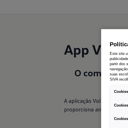
App Volk
Políti
Este site u
publicidad
partir dos
O companheir
navegação 
suas escol
SIVA recol
Cookies
A aplicação Volkswagen o
Cookies
proporciona ainda mais co
Cookies