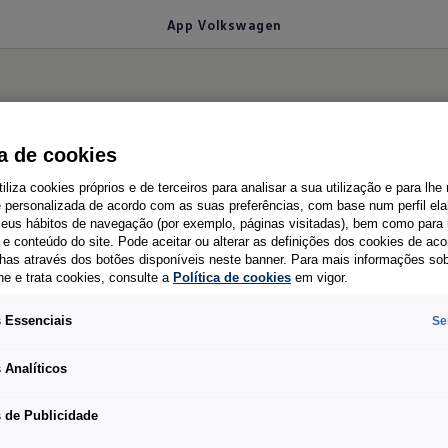
App Volkswagen
swagen
ca de cookies
tiliza cookies próprios e de terceiros para analisar a sua utilização e para lhe
e personalizada de acordo com as suas preferências, com base num perfil el
 seus hábitos de navegação (por exemplo, páginas visitadas), bem como para 
o digital para o seu Volkswa
e conteúdo do site. Pode aceitar ou alterar as definições dos cookies de ac
has através dos botões disponíveis neste banner. Para mais informações so
he e trata cookies, consulte a
Política de cookies
em vigor.
 Essenciais
Se
ferece-lhe inúmeras funções e serviços importantes
 Analíticos
nforto. Basta descarregar agora.
 de Publicidade