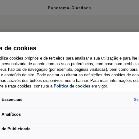
Panorama-Glasdach
- Glasdach
ca de cookies
tiliza cookies próprios e de terceiros para analisar a sua utilização e para lhe
e personalizada de acordo com as suas preferências, com base num perfil el
 seus hábitos de navegação (por exemplo, páginas visitadas), bem como para 
e conteúdo do site. Pode aceitar ou alterar as definições dos cookies de ac
t das große Panorama-Glasdach, kurz PGD. Es ist opt
has através dos botões disponíveis neste banner. Para mais informações so
he e trata cookies, consulte a
Política de cookies
em vigor.
Caddy, Life, Style) in der fünften Generation. Im 
der Ausstattung. Feststehend ermöglicht es maximale
 Essenciais
Se
ötigen Kraftstoffmehrverbrauch; eine spezielle Besc
 Analíticos
anagement an Bord und macht zudem ein Rollo über
oramadach kommt beim Caddy ein rund fünf Millimet
 de Publicidade