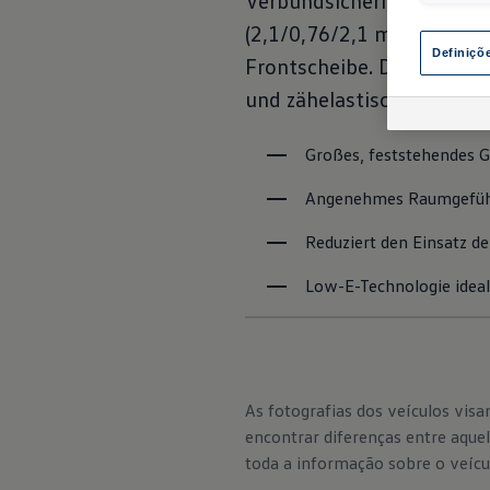
Verbundsicherheitsglas, k
(2,1/0,76/2,1 mm). Vom t
Definiçõ
Frontscheibe. Das VSG wir
und zähelastische Kunstst
Großes, feststehendes 
Angenehmes Raumgefühl
Reduziert den Einsatz d
Low-E-Technologie ideal
As fotografias dos veículos vi
encontrar diferenças entre aqu
toda a informação sobre o veícul