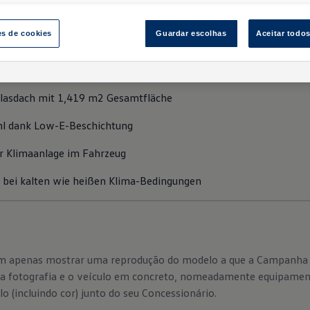
urz VSG, zum Einsatz - mit einer Folie zwischen den
echnischen Aufbau her ist das PGD damit etwa vergl
es de cookies
Guardar escolhas
Aceitar todo
d also aus zwei Flachglasscheiben gebildet, verbund
off-Folie.
Glasdach mit 1,419 m2 Gesamtfläche
 dank Low-E-Beschichtung
er Klimaanlage im Fahrzeug
 bei kalten wie heißen Klima-Bedingungen
sam apenas mostrar uma reprodução do modelo a que a Campanha 
ela fotografia e o veículo em concreto, nomeadamente equipamen
o (incluindo cor) junto do seu Concessionário.