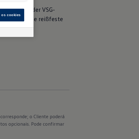
 Glasscheiben
eichbar mit der VSG-
s os cookies
en durch eine reißfeste
corresponde; o Cliente poderá
tos opcionais. Pode confirmar