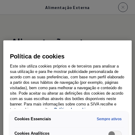
Alimentação Externa
Alimentação externa
Política de cookies
Este site utiliza cookies próprios e de terceiros para analisar a
sua utilização e para lhe mostrar publicidade personalizada de
Gosta de cozinhar no exterior? A mesa dobrável,
acordo com as suas preferências, com base num perfil elaborado
a partir dos seus hábitos de navegação (por exemplo, páginas
que pode ser colocada para o lado de fora da
visitadas), bem como para melhorar a navegação e conteúdo do
viatura (de série na California Coast e Ocean) em
site. Pode aceitar ou alterar as definições dos cookies de acordo
com as suas escolhas através dos botões disponíveis neste
conjunto com a tomada de 230 V (de série a
banner. Para mais informações sobre como a SIVA recolhe e
partir da versão California Tour), que opera
trata cookies, consulte a
Política de cookies
em vigor.
quando alimentada por energia externa da rede
Cookies Essenciais
Sempre ativos
elétrica, tornam isso possível. A fonte de energia
Cookies Analíticos
externa também é útil para carregar as baterias