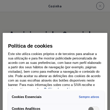
Cozinha
A mini cozinha & cozinha
da Nova California
Política de cookies
Este site utiliza cookies próprios e de terceiros para analisar a
sua utilização e para lhe mostrar publicidade personalizada de
acordo com as suas preferências, com base num perfil elaborado
a partir dos seus hábitos de navegação (por exemplo, páginas
visitadas), bem como para melhorar a navegação e conteúdo do
site. Pode aceitar ou alterar as definições dos cookies de acordo
com as suas escolhas através dos botões disponíveis neste
Cozinhar na autocaravana? A Beach Tour e Beach
banner. Para mais informações sobre como a SIVA recolhe e
trata cookies, consulte a
Política de cookies
em vigor.
Camper têm uma prática minicozinha com um
Cookies Essenciais
Sempre ativos
fogão a gás na traseira, sob o portão traseiro
aberto pode cozinhar ainda mais protegido das
Cookies Analíticos