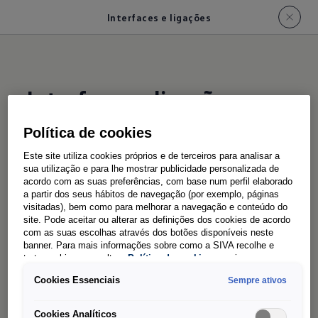
Interfaces e ligações
Interfaces e ligações
Política de cookies
Na Nova California há espaço de arrumação para
Este site utiliza cookies próprios e de terceiros para analisar a
quase tudo. Até para o seu telemóvel. Um
sua utilização e para lhe mostrar publicidade personalizada de
acordo com as suas preferências, com base num perfil elaborado
compartimento diretamente sob as saídas de ar
a partir dos seus hábitos de navegação (por exemplo, páginas
centrais oferece espaço suficiente. Todos os
visitadas), bem como para melhorar a navegação e conteúdo do
site. Pode aceitar ou alterar as definições dos cookies de acordo
smartphones comuns e modelos maiores podem
com as suas escolhas através dos botões disponíveis neste
ser armazenados aqui, carregados
banner. Para mais informações sobre como a SIVA recolhe e
trata cookies, consulte a
Política de cookies
em vigor.
indutivamente, se desejado, ou conectados ao
Cookies Essenciais
Sempre ativos
sistema de infotainment com um cabo USB-C.
Cookies Analíticos