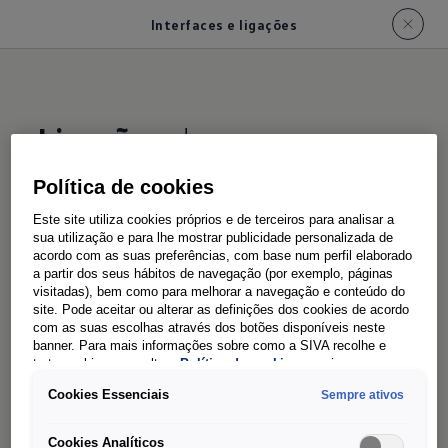
Interfaces e ligações
Ligações
de que o seu
trabalho quotidiano
Política de cookies
necessita
Este site utiliza cookies próprios e de terceiros para analisar a
sua utilização e para lhe mostrar publicidade personalizada de
acordo com as suas preferências, com base num perfil elaborado
a partir dos seus hábitos de navegação (por exemplo, páginas
A fluidez dos processos é crucial no transporte
visitadas), bem como para melhorar a navegação e conteúdo do
de passageiros - e isto também se aplica à
site. Pode aceitar ou alterar as definições dos cookies de acordo
com as suas escolhas através dos botões disponíveis neste
tecnologia. O Nova Caravelle garante que os
banner. Para mais informações sobre como a SIVA recolhe e
smartphones, tablets e outros dispositivos
trata cookies, consulte a
Política de cookies
em vigor.
estejam prontos a utilizar. Pode carregar os
Cookies Essenciais
Sempre ativos
telemóveis usuais de forma conveniente no
Cookies Analíticos