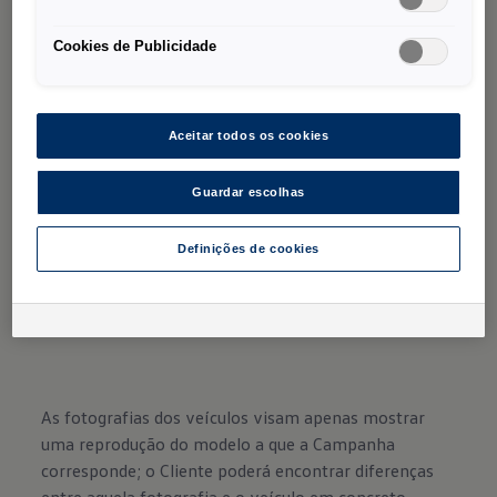
E se quiser, o Pacote Luz e Visibilidade opcional
Cookies de Publicidade
com regulação dos máximos "Light Assist", luz
de circulação diurna com comando automático
da luz de circulação incluindo a função "Leaving
Aceitar todos os cookies
home" e "Coming home" manual garantem uma
visibilidade ainda maior.
Guardar escolhas
Definições de cookies
As fotografias dos veículos visam apenas mostrar
uma reprodução do modelo a que a Campanha
corresponde; o Cliente poderá encontrar diferenças