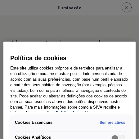
Iluminação
Ver a estrada com a
luz
certa
Política de cookies
Este site utiliza cookies próprios e de terceiros para analisar a
sua utilização e para lhe mostrar publicidade personalizada de
Os seus dias de trabalho começam antes do
acordo com as suas preferências, com base num perfil elaborado
amanhecer? Ou trabalha sob quaisquer
a partir dos seus hábitos de navegação (por exemplo, páginas
visitadas), bem como para melhorar a navegação e conteúdo do
condições climáticas? Com a Crafter não tem
site. Pode aceitar ou alterar as definições dos cookies de acordo
que se preocupar. Porque os faróis dianteiros
com as suas escolhas através dos botões disponíveis neste
banner. Para mais informações sobre como a SIVA recolhe e
LED opcionais com luz de circulação diurna,
trata cookies, consulte a
Política de cookies
em vigor.
médios e máximos iluminam a estrada
Cookies Essenciais
Sempre ativos
economizando energia - facilmente ativáveis no
novo painel de comando no painel de bordo.
Cookies Analíticos