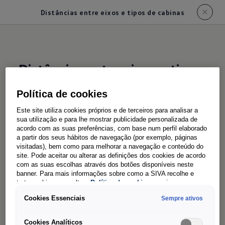
Distâncias entre eixos e tipos de cabinas
Distâncias entre eixos e tipos
de cabinas
Política de cookies
Preparada para quase todas
Este site utiliza cookies próprios e de terceiros para analisar a
sua utilização e para lhe mostrar publicidade personalizada de
as
estruturas
acordo com as suas preferências, com base num perfil elaborado
a partir dos seus hábitos de navegação (por exemplo, páginas
visitadas), bem como para melhorar a navegação e conteúdo do
site. Pode aceitar ou alterar as definições dos cookies de acordo
com as suas escolhas através dos botões disponíveis neste
Diferentes tarefas exigem estruturas especificas.
banner. Para mais informações sobre como a SIVA recolhe e
Graças à sua diversificada gama de versões, a
trata cookies, consulte a
Política de cookies
em vigor.
Crafter Chassis é adequada para praticamente
Cookies Essenciais
Sempre ativos
qualquer solução personalizada. Cabina simples
ou dupla? Distância média ou longa entre os
Cookies Analíticos