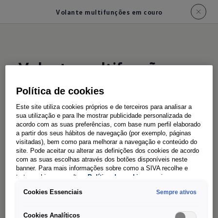
Volante multifunções em couro
Volante multifunções em
couro
Política de cookies
Este site utiliza cookies próprios e de terceiros para analisar a
Tudo
sob controlo
sua utilização e para lhe mostrar publicidade personalizada de
acordo com as suas preferências, com base num perfil elaborado
Mude de estação - e mantenha as duas mãos
a partir dos seus hábitos de navegação (por exemplo, páginas
visitadas), bem como para melhorar a navegação e conteúdo do
firmes no seu volante multifuncional. Com as
site. Pode aceitar ou alterar as definições dos cookies de acordo
teclas integradas pode comandar
com as suas escolhas através dos botões disponíveis neste
banner. Para mais informações sobre como a SIVA recolhe e
comodamente o sistema de rádio ou de
trata cookies, consulte a
Política de cookies
em vigor.
navegação, o sistema de mãos -livres do
Cookies Essenciais
Sempre ativos
telemóvel e até o sistema de regulação da
velocidade.
Cookies Analíticos