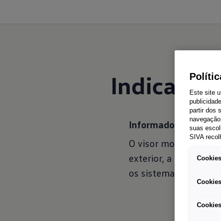
Indicador
Políti
Este site u
publicidad
partir dos
navegação 
Informado
suas escol
SIVA recol
O visor monocromátic
exterior, a autonomi
Cookies
os sistemas de assist
Cookies
Cookies