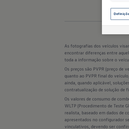
Definiçõ
As fotografias dos veículos vi
encontrar diferenças entre aqu
toda a informação sobre o veícul
Os preços são PVPR (preço de ve
quanto ao PVPR final do veículo
ainda, quando aplicável, soluçõe
contratualização de solução de 
Os valores de consumo de combu
WLTP (Procedimento de Teste Gl
realista, baseado em dados de c
apresentados no configurador 
vinculativos, devendo ser confi