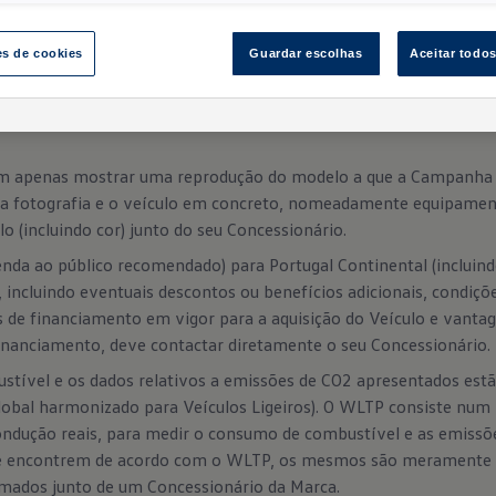
es de cookies
Guardar escolhas
Aceitar todo
sam apenas mostrar uma reprodução do modelo a que a Campanha 
ela fotografia e o veículo em concreto, nomeadamente equipamen
o (incluindo cor) junto do seu Concessionário.
nda ao público recomendado) para Portugal Continental (incluin
, incluindo eventuais descontos ou benefícios adicionais, condi
s de financiamento em vigor para a aquisição do Veículo e vantag
financiamento, deve contactar diretamente o seu Concessionário.
stível e os dados relativos a emissões de CO2 apresentados es
obal harmonizado para Veículos Ligeiros). O WLTP consiste num
ondução reais, para medir o consumo de combustível e as emissõ
se encontrem de acordo com o WLTP, os mesmos são meramente 
rmados junto de um Concessionário da Marca.