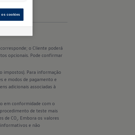
s os cookies
corresponde; o Cliente poderá
tos opcionais. Pode confirmar
do impostos). Para informação
ções e modos de pagamento e
ens adicionais associadas à
tão em conformidade com o
 procedimento de teste mais
es de CO
. Embora os valores
2
informativos e não