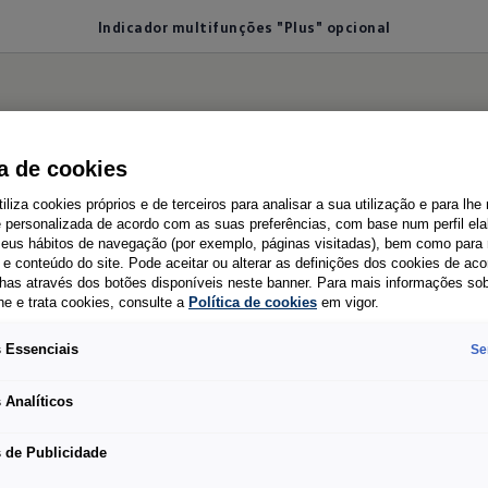
Indicador multifunções "Plus" opcional
 multifunções "Plus"
ca de cookies
tiliza cookies próprios e de terceiros para analisar a sua utilização e para lhe
e personalizada de acordo com as suas preferências, com base num perfil el
 seus hábitos de navegação (por exemplo, páginas visitadas), bem como para 
e conteúdo do site. Pode aceitar ou alterar as definições dos cookies de ac
has através dos botões disponíveis neste banner. Para mais informações so
he e trata cookies, consulte a
Política de cookies
em vigor.
o TFT apresenta informações atuais, como por exe
a restante e o consumo médio. Além disso, permite 
 Essenciais
Se
ência ao condutor e controlar rapidamente as funçõe
 Analíticos
 de Publicidade