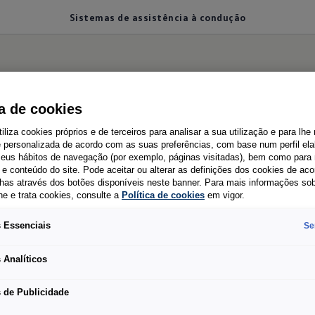
Sistemas de assistência à condução
 inteligentes
para o t
ca de cookies
tiliza cookies próprios e de terceiros para analisar a sua utilização e para lhe
e personalizada de acordo com as suas preferências, com base num perfil el
 seus hábitos de navegação (por exemplo, páginas visitadas), bem como para 
e conteúdo do site. Pode aceitar ou alterar as definições dos cookies de ac
has através dos botões disponíveis neste banner. Para mais informações so
he e trata cookies, consulte a
Política de cookies
em vigor.
 cidade histórica, no trânsito denso da hora de pont
 Essenciais
Se
ando as coisas se complicam, o Novo Transporter m
 Analíticos
e assistência à condução, proporciona-lhe um apoi
o, de série: o assistente de travagem de emergência 
 de Publicidade
e com assistente inteligente de velocidade e o sist