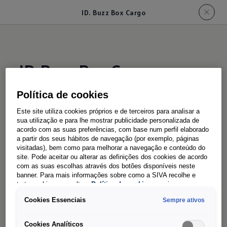
ID. Buzz Box Cargo
ID.Buzz Box Cargo
Política de cookies
Espaço de arrumação
Este site utiliza cookies próprios e de terceiros para analisar a
móvel
para viagens
: o
sua utilização e para lhe mostrar publicidade personalizada de
acordo com as suas preferências, com base num perfil elaborado
escritório sempre consigo
a partir dos seus hábitos de navegação (por exemplo, páginas
visitadas), bem como para melhorar a navegação e conteúdo do
site. Pode aceitar ou alterar as definições dos cookies de acordo
Organização facilitada com o ID. Buzz Box
com as suas escolhas através dos botões disponíveis neste
banner. Para mais informações sobre como a SIVA recolhe e
Cargo
: A consola central amovível é o recurso
1
trata cookies, consulte a
Política de cookies
em vigor.
prático para os bancos individuais
opcionais na
1
Cookies Essenciais
Sempre ativos
cabina. Isto permite-lhe armazenar de forma
rápida e eficiente utensílios importantes do seu
Cookies Analíticos