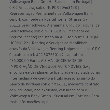
Volkswagen Bank GmbH - Sucursal em Portugal |
C.R.C Amadora, sob o NUPC 980463653 |
Representação Permanente de Volkswagen Bank
GmbH, com sede na Rua Gifhorner Strasse, 57,
38112 Braunschweig, Alemanha, C.R.C do Tribunal de
Braunschweig sob o nº HTB1819 | Mediador de
Seguros (agente) registado na ASF sob o nº D-HNQM-
UQ9MO-22 |. Renting e Serviços de Mobilidade
através da Volkswagen Renting Unipessoal, Lda. C.R.C
Cascais sob o NUPC 507850149, capital social
435.000,00 Euros. A SIVA - SOCIEDADE DE
IMPORTAÇÃO DE VEÍCULOS AUTOMÓVEIS, S.A.,
encontra-se devidamente licenciada e registada como
intermediária de crédito a título acessório junto do
Banco de Portugal sob o n.º 6651, mediante contrato
de vinculação, não exclusivo, celebrado com o
Volkswagen Bank Gmbh - Sucursal em Portugal. Para
mais informações
aqui.