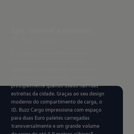
Ágil, variável e espaçoso
: o
Mais
ID. Buzz Cargo
uma
mod
O ID. Buzz Cargo combina elevada
capacidade de carga com grande
O ID. 
agilidade: o seu pequeno diâmetro de
oferec
viragem de 11,09 metros, compensa
- mesm
principalmente quando usado nas ruas
distân
estreitas da cidade. Graças ao seu design
neutro
moderno do compartimento de carga, o
km
sem
2
ID. Buzz Cargo impressiona com espaço
tecnol
para duas Euro paletes carregadas
precis
transversalmente e um grande volume
é ligar
de carga de até 3,9 metros cúbicos*.