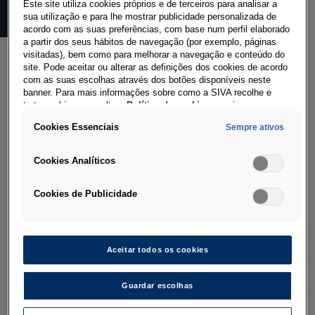
Este site utiliza cookies próprios e de terceiros para analisar a
sua utilização e para lhe mostrar publicidade personalizada de
acordo com as suas preferências, com base num perfil elaborado
a partir dos seus hábitos de navegação (por exemplo, páginas
visitadas), bem como para melhorar a navegação e conteúdo do
site. Pode aceitar ou alterar as definições dos cookies de acordo
com as suas escolhas através dos botões disponíveis neste
Configure o
seu ID. Buzz
banner. Para mais informações sobre como a SIVA recolhe e
trata cookies, consulte a
Política de cookies
em vigor.
Cargo
Cookies Essenciais
Sempre ativos
Cookies Analíticos
Pode configurar o veículo dos seus sonhos de
acordo com os seus desejos e necessidades. Na
Cookies de Publicidade
primeira etapa, selecione a sua linha de
equipamentos, pintura e jantes. Na segunda
etapa, pode equipar o seu ID. Buzz Cargo com o
Aceitar todos os cookies
interior certo, elementos de design, sistemas de
assistência e acessórios.
Guardar escolhas