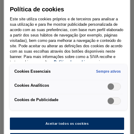
do mercado, oferece carregamento rápido e
Política de cookies
uma
autonomia elétrica de até 100 km.
A
Este site utiliza cookies próprios e de terceiros para analisar a
tração total vem de série na motorização
sua utilização e para lhe mostrar publicidade personalizada de
híbrida, garantindo ainda mais desempenho e
acordo com as suas preferências, com base num perfil elaborado
a partir dos seus hábitos de navegação (por exemplo, páginas
versatilidade. A gama inclui cinco versões, todas
visitadas), bem como para melhorar a navegação e conteúdo do
com tejadilho elevatório de série: Beach, Beach
site. Pode aceitar ou alterar as definições dos cookies de acordo
com as suas escolhas através dos botões disponíveis neste
Tour, Beach Camper, Coast e Ocean.
banner. Para mais informações sobre como a SIVA recolhe e
trata cookies, consulte a
Política de cookies
em vigor.
Configurar a Nova California
Cookies Essenciais
Sempre ativos
Cookies Analíticos
Multivan Longa
com 8 lugares
A Multivan longa está agora disponível
Cookies de Publicidade
com um
novo pacote de 8 bancos
– ideal
para quem exige conforto premium em
movimento. Seja para transfers executivos,
Aceitar todos os cookies
shuttles de luxo ou deslocações em grupo