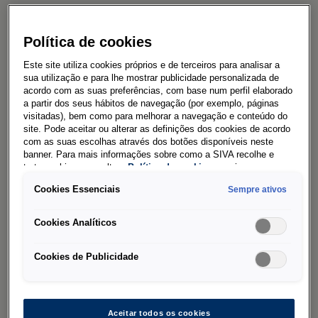
Configurador
Campanhas
Política de cookies
Conectividade e serviços de mobilidade
Este site utiliza cookies próprios e de terceiros para analisar a
sua utilização e para lhe mostrar publicidade personalizada de
Notícias
acordo com as suas preferências, com base num perfil elaborado
a partir dos seus hábitos de navegação (por exemplo, páginas
visitadas), bem como para melhorar a navegação e conteúdo do
IMPORTANTES
site. Pode aceitar ou alterar as definições dos cookies de acordo
com as suas escolhas através dos botões disponíveis neste
Disponível imediatamente
banner. Para mais informações sobre como a SIVA recolhe e
trata cookies, consulte a
Política de cookies
em vigor.
Modelos
Cookies Essenciais
Sempre ativos
FAQ
Cookies Analíticos
Volkswagen Veículos de Passageiros
Das WeltAuto
Cookies de Publicidade
CONCESSIONÁRIOS
Aceitar todos os cookies