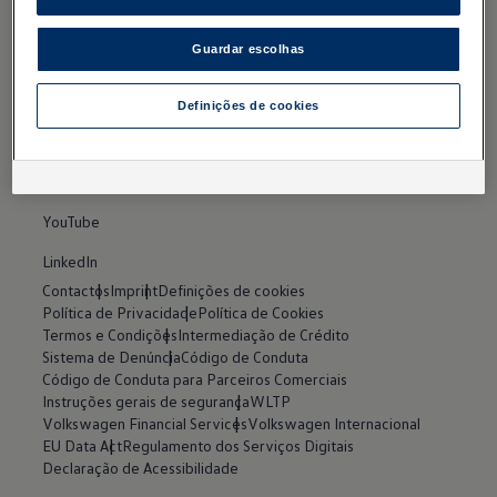
Pedido de contacto
Pesquisa de Concessionários
Guardar escolhas
REDES SOCIAIS
Definições de cookies
Facebook
Instagram
YouTube
LinkedIn
Contactos
Imprint
Definições de cookies
Política de Privacidade
Política de Cookies
Termos e Condições
Intermediação de Crédito
Sistema de Denúncia
Código de Conduta
Código de Conduta para Parceiros Comerciais
Instruções gerais de segurança
WLTP
Volkswagen Financial Services
Volkswagen Internacional
EU Data Act
Regulamento dos Serviços Digitais
Declaração de Acessibilidade