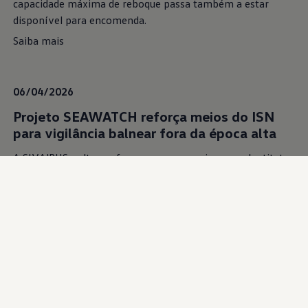
capacidade máxima de reboque passa também a estar
disponível para encomenda.
Saiba mais
06/04/2026
Projeto SEAWATCH reforça meios do ISN
para vigilância balnear fora da época alta
A SIVA|PHS volta a reforçar a sua parceria com o Instituto
de Socorros a Náufragos (ISN), no âmbito do projeto
SEAWATCH – iniciativa conjunta com a Volkswagen
Veículos Comerciais, lançada em 2011, que tem como
objetivo contribuir para a segurança balnear nas praias
portuguesas, em particular nas zonas não vigiadas.
Saiba mais