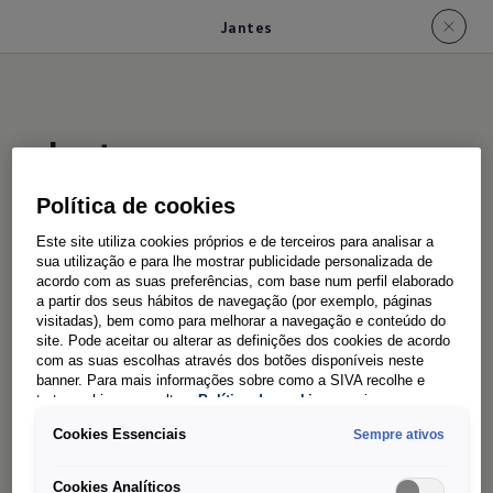
Jantes
Jantes
Política de cookies
Tudo
sobre rodas
Este site utiliza cookies próprios e de terceiros para analisar a
sua utilização e para lhe mostrar publicidade personalizada de
acordo com as suas preferências, com base num perfil elaborado
Robusto, potente ou dinâmico? Além da escolha
a partir dos seus hábitos de navegação (por exemplo, páginas
da cor, é sobretudo a seleção das jantes que
visitadas), bem como para melhorar a navegação e conteúdo do
site. Pode aceitar ou alterar as definições dos cookies de acordo
desempenha um papel importante no design
com as suas escolhas através dos botões disponíveis neste
exterior. Porque, dependendo da combinação,
banner. Para mais informações sobre como a SIVA recolhe e
trata cookies, consulte a
Política de cookies
em vigor.
estas salientam o caráter único do seu ID. Buzz
Cookies Essenciais
Sempre ativos
Cargo e completam a sua apresentação bem
conseguida. Escolha a sua jante preferida entre
Cookies Analíticos