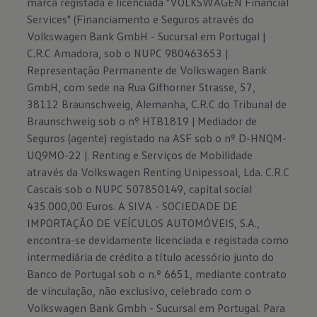
marca registada e licenciada "VOLKSWAGEN Financial
Services" (Financiamento e Seguros através do
Volkswagen Bank GmbH - Sucursal em Portugal |
C.R.C Amadora, sob o NUPC 980463653 |
Representação Permanente de Volkswagen Bank
GmbH, com sede na Rua Gifhorner Strasse, 57,
38112 Braunschweig, Alemanha, C.R.C do Tribunal de
Braunschweig sob o nº HTB1819 | Mediador de
Seguros (agente) registado na ASF sob o nº D-HNQM-
UQ9MO-22 |. Renting e Serviços de Mobilidade
através da Volkswagen Renting Unipessoal, Lda. C.R.C
Cascais sob o NUPC 507850149, capital social
435.000,00 Euros. A SIVA - SOCIEDADE DE
IMPORTAÇÃO DE VEÍCULOS AUTOMÓVEIS, S.A.,
encontra-se devidamente licenciada e registada como
intermediária de crédito a título acessório junto do
Banco de Portugal sob o n.º 6651, mediante contrato
de vinculação, não exclusivo, celebrado com o
Volkswagen Bank Gmbh - Sucursal em Portugal. Para