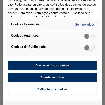
visitadas), bem como para melhorar a navegação e conteúdo do
site. Pode aceitar ou alterar as definições dos cookies de acordo
com as suas escolhas através dos botões disponíveis neste
Perguntas e respostas
banner. Para mais informações sobre como a SIVA recolhe e
trata cookies, consulte a
Política de cookies
em vigor.
Cookies Essenciais
Sempre ativos
Nesta página poderá encontrar perguntas e
Cookies Analíticos
respostas acerca dos desenvolvimentos atuais
na Volkswagen. Estas informações são
Cookies de Publicidade
atualizadas regularmente. Referem-se
exclusivamente à investigação em curso de
valores incorretos de CO
para alguns modelos
2
Aceitar todos os cookies
de automóveis e às medidas técnicas relativas
ao óxido de nitrogénio.
Guardar escolhas
Definições de cookies
Perguntas frequentes