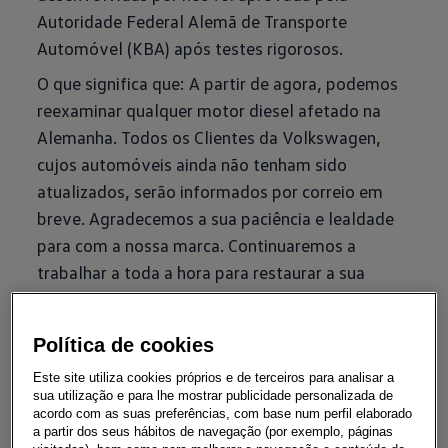
Autoridade Federal Alemã de Transporte
Automóvel (KBA) após testes rigorosos.
O que significa que: A partir de agora, podemos
reexaminar qualquer motor diesel afetado na
Alemanha. Todos os Clientes da Volkswagen,
cujos automóveis ainda não tenham sido
atualizados, serão informados por correio em
breve. Agradecemos a sua paciência e lealdade
para com a nossa marca. Continuaremos a
trabalhar a toda a hora para restaurar a sua
confiança na marca Volkswagen. E estamos
apenas 100% satisfeitos quando os nossos
Política de cookies
Clientes estiverem 100% satisfeitos com a
Volkswagen novamente.
Este site utiliza cookies próprios e de terceiros para analisar a
sua utilização e para lhe mostrar publicidade personalizada de
Pois todos os clientes são importantes para nós.
acordo com as suas preferências, com base num perfil elaborado
a partir dos seus hábitos de navegação (por exemplo, páginas