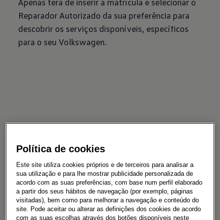
Apenas terá de inserir a matrícula e selecionar o
Reparador Autorizado da sua preferência para
descobrir os serviços disponíveis, específicos
para o seu Volkswagen.
Algumas operações disponíveis:
Política de cookies
Serviços de manutenção
Este site utiliza cookies próprios e de terceiros para analisar a
Serviços adicionais com manutenção
sua utilização e para lhe mostrar publicidade personalizada de
acordo com as suas preferências, com base num perfil elaborado
a partir dos seus hábitos de navegação (por exemplo, páginas
Chassis e Travagem
visitadas), bem como para melhorar a navegação e conteúdo do
site. Pode aceitar ou alterar as definições dos cookies de acordo
Sistema elétrico e escovas
com as suas escolhas através dos botões disponíveis neste