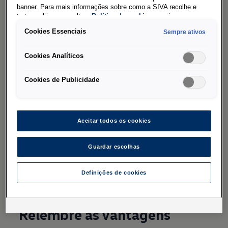
banner. Para mais informações sobre como a SIVA recolhe e
Transmissão
trata cookies, consulte a
Política de cookies
em vigor.
Cookies Essenciais
Sempre ativos
Climatização
Motor
Cookies Analíticos
Cookies de Publicidade
Simule aqui
Aceitar todos os cookies
Descubra todas as potencialidades do Portal de
Pacotes de Serviço e fique atento às campanhas
Guardar escolhas
disponíveis – vai poder usufruir de preços mais
competitivos, sempre com a garantia de
Definições de cookies
qualidade Volkswagen Service.
Relembre as vantagens