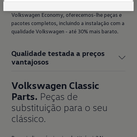
ele tem mais de 4 anos. Com os pacotes
Volkswagen Economy, oferecemos-lhe peças e
pacotes completos, incluindo a instalação com a
qualidade Volkswagen - até 30% mais barato.
Qualidade testada a preços
vantajosos
Volkswagen Classic
Parts.
Peças de
substituição para o seu
clássico.