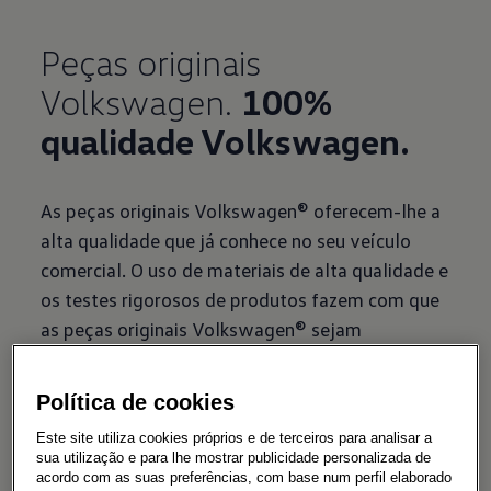
Peças originais
Volkswagen.
100%
qualidade Volkswagen.
As peças originais Volkswagen® oferecem-lhe a
alta qualidade que já conhece no seu veículo
comercial. O uso de materiais de alta qualidade e
os testes rigorosos de produtos fazem com que
as peças originais Volkswagen® sejam
extremamente fiáveis e reduzam também o
desgaste.
Política de cookies
A peça correta para o seu
Este site utiliza cookies próprios e de terceiros para analisar a
sua utilização e para lhe mostrar publicidade personalizada de
veículo comercial
acordo com as suas preferências, com base num perfil elaborado