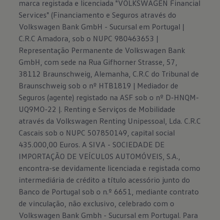
marca registada e licenciada "VOLKSWAGEN Financial
Services" (Financiamento e Seguros através do
Volkswagen Bank GmbH - Sucursal em Portugal |
C.R.C Amadora, sob o NUPC 980463653 |
Representação Permanente de Volkswagen Bank
GmbH, com sede na Rua Gifhorner Strasse, 57,
38112 Braunschweig, Alemanha, C.R.C do Tribunal de
Braunschweig sob o nº HTB1819 | Mediador de
Seguros (agente) registado na ASF sob o nº D-HNQM-
UQ9MO-22 |. Renting e Serviços de Mobilidade
através da Volkswagen Renting Unipessoal, Lda. C.R.C
Cascais sob o NUPC 507850149, capital social
435.000,00 Euros. A SIVA - SOCIEDADE DE
IMPORTAÇÃO DE VEÍCULOS AUTOMÓVEIS, S.A.,
encontra-se devidamente licenciada e registada como
intermediária de crédito a título acessório junto do
Banco de Portugal sob o n.º 6651, mediante contrato
de vinculação, não exclusivo, celebrado com o
Volkswagen Bank Gmbh - Sucursal em Portugal. Para