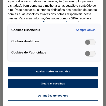
Volkswagen
a partir dos seus hábitos de navegação (por exemplo, páginas
visitadas), bem como para melhorar a navegação e conteúdo do
site. Pode aceitar ou alterar as definições dos cookies de acordo
com as suas escolhas através dos botões disponíveis neste
Entrega até 24 horas
banner. Para mais informações sobre como a SIVA recolhe e
trata cookies, consulte a
Política de cookies
em vigor.
Cookies Essenciais
Sempre ativos
Qualidade e rentabilidade
Cookies Analíticos
Peças Economy
Cookies de Publicidade
Volkswagen.
Para
veículos com mais de 4
Aceitar todos os cookies
Guardar escolhas
Peças de alta qualidade e excelente reparação
Definições de cookies
são sempre um investimento no valor do seu
Veículo Comercial Volkswagen - mesmo quando