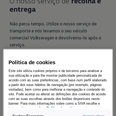
O nosso serviço de
recolha e
entrega
Não perca tempo. Utilize o nosso serviço de
transporte e nós levamos o seu veículo
comercial Volkswagen e devolvemo-lo após o
serviço.
Serviços e Vantagens
Política de cookies
Este site utiliza cookies próprios e de terceiros para analisar a
O nosso serviço de
veículo de
sua utilização e para lhe mostrar publicidade personalizada de
acordo com as suas preferências, com base num perfil elaborado
substituição
a partir dos seus hábitos de navegação (por exemplo, páginas
visitadas), bem como para melhorar a navegação e conteúdo do
site. Pode aceitar ou alterar as definições dos cookies de acordo
com as suas escolhas através dos botões disponíveis neste
Não perca tempo. Utilize o nosso serviço de
banner. Para mais informações sobre como a SIVA recolhe e
transporte e nós levamos o seu veículo
trata cookies, consulte a
Política de cookies
em vigor.
comercial Volkswagen e devolvemo-lo após o