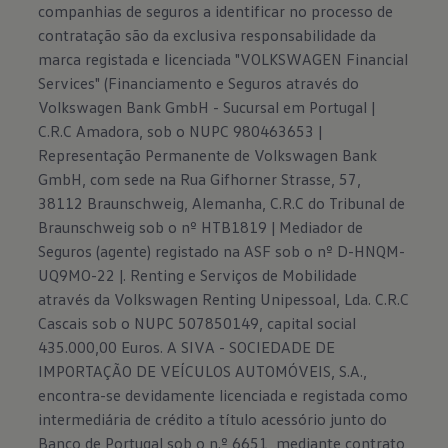
companhias de seguros a identificar no processo de
contratação são da exclusiva responsabilidade da
marca registada e licenciada "VOLKSWAGEN Financial
Services" (Financiamento e Seguros através do
Volkswagen Bank GmbH - Sucursal em Portugal |
C.R.C Amadora, sob o NUPC 980463653 |
Representação Permanente de Volkswagen Bank
GmbH, com sede na Rua Gifhorner Strasse, 57,
38112 Braunschweig, Alemanha, C.R.C do Tribunal de
Braunschweig sob o nº HTB1819 | Mediador de
Seguros (agente) registado na ASF sob o nº D-HNQM-
UQ9MO-22 |. Renting e Serviços de Mobilidade
através da Volkswagen Renting Unipessoal, Lda. C.R.C
Cascais sob o NUPC 507850149, capital social
435.000,00 Euros. A SIVA - SOCIEDADE DE
IMPORTAÇÃO DE VEÍCULOS AUTOMÓVEIS, S.A.,
encontra-se devidamente licenciada e registada como
intermediária de crédito a título acessório junto do
Banco de Portugal sob o n.º 6651, mediante contrato