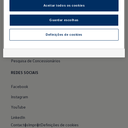
FAQ
Aceitar todos os cookies
Volkswagen Veículos de Passageiros
Guardar escolhas
Das WeltAuto
Definições de cookies
CONCESSIONÁRIOS
Pedido de contacto
Pesquisa de Concessionários
REDES SOCIAIS
Facebook
Instagram
YouTube
LinkedIn
Contactos
Imprint
Definições de cookies