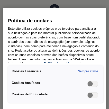
Política de cookies
Este site utiliza cookies próprios e de terceiros para analisar a
sua utilização e para lhe mostrar publicidade personalizada de
DESTAQUES
acordo com as suas preferências, com base num perfil elaborado
a partir dos seus hábitos de navegação (por exemplo, páginas
visitadas), bem como para melhorar a navegação e conteúdo do
Configurador
site. Pode aceitar ou alterar as definições dos cookies de acordo
com as suas escolhas através dos botões disponíveis neste
Campanhas
banner. Para mais informações sobre como a SIVA recolhe e
trata cookies, consulte a
Política de cookies
em vigor.
Conectividade e serviços de mobilidade
Cookies Essenciais
Sempre ativos
Notícias
IMPORTANTES
Cookies Analíticos
Cookies de Publicidade
Disponível imediatamente
Modelos