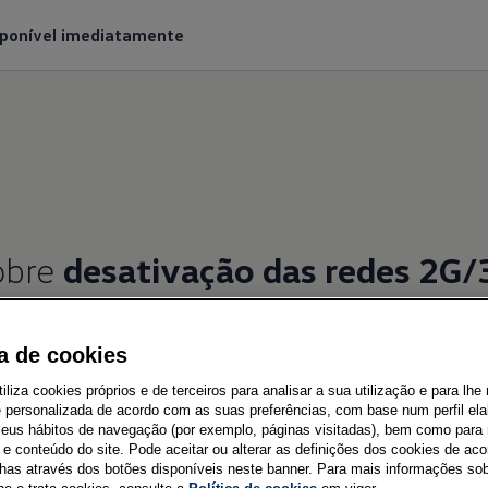
sponível imediatamente
obre
desativação das redes 2G/
ca de cookies
tiliza cookies próprios e de terceiros para analisar a sua utilização e para lhe
e personalizada de acordo com as suas preferências, com base num perfil el
ativadas as redes 2G/3G?
 seus hábitos de navegação (por exemplo, páginas visitadas), bem como para 
e conteúdo do site. Pode aceitar ou alterar as definições dos cookies de ac
has através dos botões disponíveis neste banner. Para mais informações so