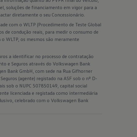
ra informação quanto ao PVPR final do veículo,
el, soluções de financiamento em vigor para a
tactar diretamente o seu Concessionário.
dade com o WLTP (Procedimento de Teste Global
os de condução reais, para medir o consumo de
com o WLTP, os mesmos são meramente
os a identificar no processo de contratação
ento e Seguros através do Volkswagen Bank
gen Bank GmbH, com sede na Rua Gifhorner
Seguros (agente) registado na ASF sob o nº D-
ais sob o NUPC 507850149, capital social
e licenciada e registada como intermediária
exclusivo, celebrado com o Volkswagen Bank