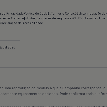
ca de Privacidade
Política de Cookies
Termos e Condições
Intermediação de 
rceiros Comerciais
Instruções gerais de segurança
WLTP
Volkswagen Financ
s
Declaração de Acessibilidade
ugal 2026
rar uma reprodução do modelo a que a Campanha corresponde; o C
eadamente equipamentos opcionais. Pode confirmar toda a informa