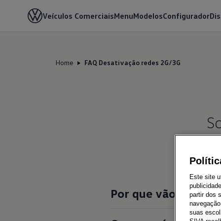
Veículos Comerciais
Menu
Modelos
Configurador
Di
Home
FAQ Desativação redes 2G/3G
S
Políti
Este site u
publicidad
Por que vão ser des
partir dos
navegação 
suas escol