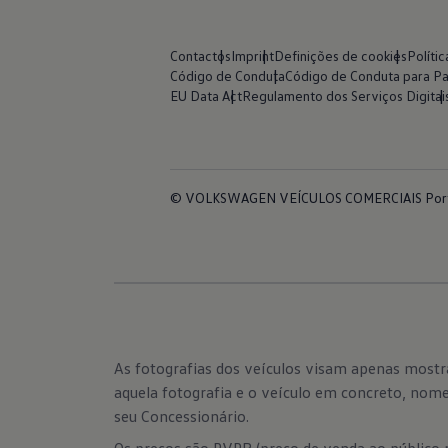
Contactos
Imprint
Definições de cookies
Políti
Código de Conduta
Código de Conduta para Pa
EU Data Act
Regulamento dos Serviços Digitai
© VOLKSWAGEN VEÍCULOS COMERCIAIS Port
As fotografias dos veículos visam apenas most
aquela fotografia e o veículo em concreto, nom
seu Concessionário.