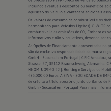
Os preços são PVPR (preço de venda ao público 
incluindo eventuais descontos ou benefícios adi
aquisição do Veículo e vantagens adicionais ass
Os valores de consumo de combustível e os dad
harmonizado para Veículos Ligeiros). O WLTP co
combustível e as emissões de CO
. Embora os v
2
informativos e não vinculativos, devendo ser c
As Opções de Financiamento apresentadas na pre
são da exclusiva responsabilidade da marca reg
GmbH - Sucursal em Portugal | C.R.C Amadora,
Strasse, 57, 38112 Braunschweig, Alemanha, C.R
HNQM-UQ9MO-22 |. Renting e Serviços de Mobili
435.000,00 Euros. A SIVA - SOCIEDADE DE IMPO
de crédito a título acessório junto do Banco de
Gmbh - Sucursal em Portugal. Para mais inform