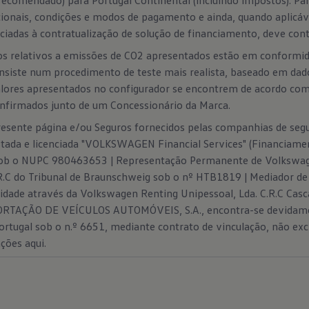
recomendado) para Portugal Continental (incluindo impostos). Pa
cionais, condições e modos de pagamento e ainda, quando aplicáv
ociadas à contratualização de solução de financiamento, deve con
os relativos a emissões de CO2 apresentados estão em conformi
nsiste num procedimento de teste mais realista, baseado em dad
alores apresentados no configurador se encontrem de acordo 
onfirmados junto de um Concessionário da Marca.
sente página e/ou Seguros fornecidos pelas companhias de segur
istada e licenciada "VOLKSWAGEN Financial Services" (Financiam
 sob o NUPC 980463653 | Representação Permanente de Volkswa
.C do Tribunal de Braunschweig sob o nº HTB1819 | Mediador de 
dade através da Volkswagen Renting Unipessoal, Lda. C.R.C Casc
RTAÇÃO DE VEÍCULOS AUTOMÓVEIS, S.A., encontra-se devidament
 Portugal sob o n.º 6651, mediante contrato de vinculação, não 
ações
aqui.