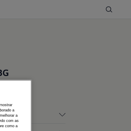
3G
 mostrar
aborado a
melhorar a
ordo com as
bre como a