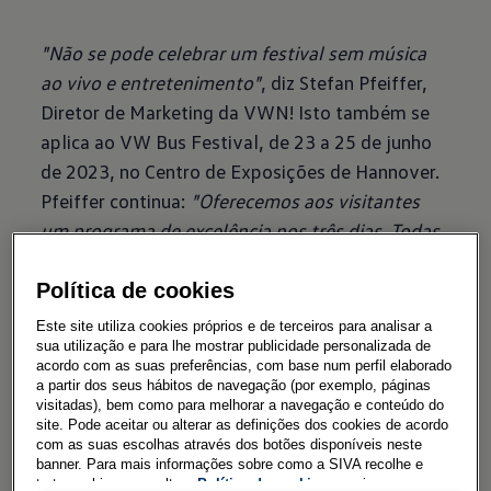
"Não se pode celebrar um festival sem música
ao vivo e entretenimento"
, diz Stefan Pfeiffer,
Diretor de Marketing da VWN! Isto também se
aplica ao VW Bus Festival, de 23 a 25 de junho
de 2023, no Centro de Exposições de Hannover.
Pfeiffer continua:
"Oferecemos aos visitantes
um programa de excelência nos três dias. Todas
as exposições dos 'Pão de Forma', concertos, o
programa infantil e os bilhetes para os
Política de cookies
transportes públicos estão incluídos".
Os
Este site utiliza cookies próprios e de terceiros para analisar a
bilhetes diários estão disponíveis na loja online a
sua utilização e para lhe mostrar publicidade personalizada de
acordo com as suas preferências, com base num perfil elaborado
partir de dez euros.
a partir dos seus hábitos de navegação (por exemplo, páginas
visitadas), bem como para melhorar a navegação e conteúdo do
Sexta-feira - Bosse
site. Pode aceitar ou alterar as definições dos cookies de acordo
com as suas escolhas através dos botões disponíveis neste
banner. Para mais informações sobre como a SIVA recolhe e
Os concertos são a sua alma! Na sexta-feira à
trata cookies, consulte a
Política de cookies
em vigor.