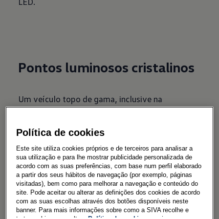
LED.
Pontos luminosos cristalinos
Um veículo topo de gama, inclusive na
iluminação: o novo Amarok virá de série com
faróis dianteiros LED. Como opção, e em
Política de cookies
modelos superiores da pick-up, vai estar
Este site utiliza cookies próprios e de terceiros para analisar a
disponível o 'IQ.Light'. Os faróis LED matrix
sua utilização e para lhe mostrar publicidade personalizada de
mostram também um gráfico de luz de alto
acordo com as suas preferências, com base num perfil elaborado
a partir dos seus hábitos de navegação (por exemplo, páginas
impacto. Enquanto não transformarem a noite
visitadas), bem como para melhorar a navegação e conteúdo do
em dia, a condução à noite é feita de forma mais
site. Pode aceitar ou alterar as definições dos cookies de acordo
com as suas escolhas através dos botões disponíveis neste
relaxada. Automaticamente surge um feixe de
banner. Para mais informações sobre como a SIVA recolhe e
luz completo sempre que há trânsito em sentido
trata cookies, consulte a
Política de cookies
em vigor.