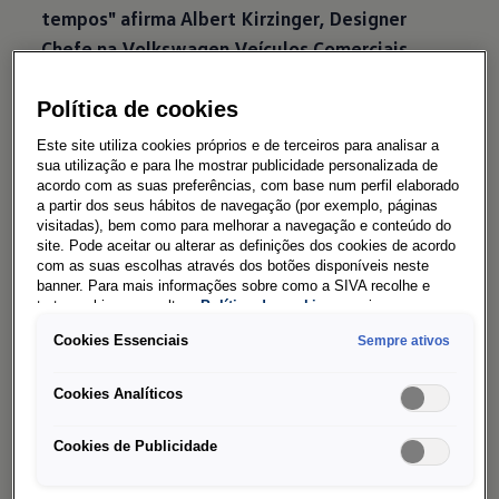
tempos" afirma Albert Kirzinger, Designer
Chefe na Volkswagen Veículos Comerciais.
Kirzinger continua: "O interior de elevada
qualidade da nossa nova geração Transporter
Política de cookies
combina consistentemente funcionalidades
Este site utiliza cookies próprios e de terceiros para analisar a
bem pensadas, materiais duráveis e elementos
sua utilização e para lhe mostrar publicidade personalizada de
acordo com as suas preferências, com base num perfil elaborado
de design elegantes."
a partir dos seus hábitos de navegação (por exemplo, páginas
visitadas), bem como para melhorar a navegação e conteúdo do
site. Pode aceitar ou alterar as definições dos cookies de acordo
Projetada para a máxima eficiência.
com as suas escolhas através dos botões disponíveis neste
banner. Para mais informações sobre como a SIVA recolhe e
Os técnicos da marca focaram-se em maximizar
trata cookies, consulte a
Política de cookies
em vigor.
a facilidade de utilização do interior. O Designer
Cookies Essenciais
Sempre ativos
Chefe acrescenta: "O nosso novo Transporter
tem um cockpit visualmente harmonioso. O que
Cookies Analíticos
vale a pena notar aqui é que intencionalmente
complementámos ou combinámos a vasta gama
Cookies de Publicidade
de funções digitais com controlos físicos, na