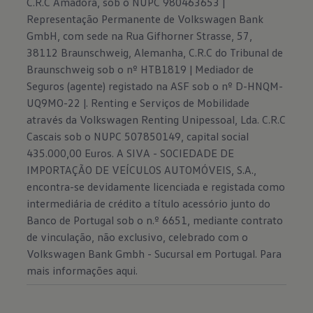
C.R.C Amadora, sob o NUPC 980463653 |
Representação Permanente de Volkswagen Bank
GmbH, com sede na Rua Gifhorner Strasse, 57,
38112 Braunschweig, Alemanha, C.R.C do Tribunal de
Braunschweig sob o nº HTB1819 | Mediador de
Seguros (agente) registado na ASF sob o nº D-HNQM-
UQ9MO-22 |. Renting e Serviços de Mobilidade
através da Volkswagen Renting Unipessoal, Lda. C.R.C
Cascais sob o NUPC 507850149, capital social
435.000,00 Euros. A SIVA - SOCIEDADE DE
IMPORTAÇÃO DE VEÍCULOS AUTOMÓVEIS, S.A.,
encontra-se devidamente licenciada e registada como
intermediária de crédito a título acessório junto do
Banco de Portugal sob o n.º 6651, mediante contrato
de vinculação, não exclusivo, celebrado com o
Volkswagen Bank Gmbh - Sucursal em Portugal. Para
mais informações
aqui.