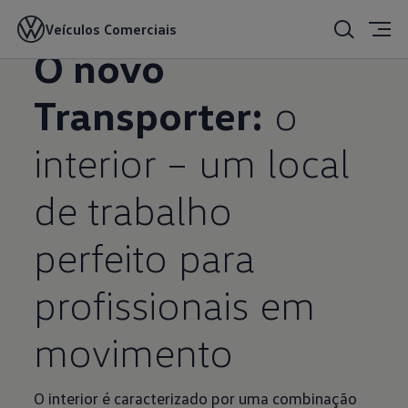
Veículos Comerciais
24/07/2024
O novo
Transporter:
o
interior – um local
de trabalho
perfeito para
profissionais em
movimento
O interior é caracterizado por uma combinação