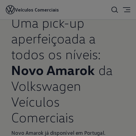
Veículos Comerciais
28/06/2023
Uma pick-up
aperfeiçoada a
todos os níveis:
Novo Amarok
da
Volkswagen
Veículos
Comerciais
Novo Amarok já disponível em Portugal.