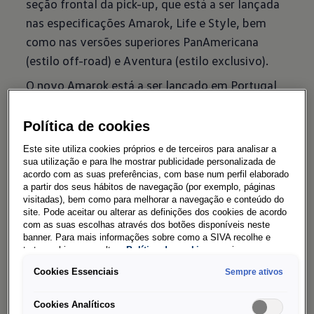
seção frontal da pick-up, que está a ser lançada
nas especificações Amarok, Life e Style, bem
como nas versões superiores PanAmericana
(estilo off-road) e Aventura (estilo exclusivo).
O novo Amarok está a ser lançado em Portugal
com carroçaria de cabine dupla de quatro portas
(DoubleCab) em cinco e três lugares. Visto de
Política de cookies
perfil, os arcos das rodas, seguem o design da
Este site utiliza cookies próprios e de terceiros para analisar a
geração anterior, algo marcante e diferenciador
sua utilização e para lhe mostrar publicidade personalizada de
acordo com as suas preferências, com base num perfil elaborado
do modelo face a todos os concorrentes. Os
a partir dos seus hábitos de navegação (por exemplo, páginas
guarda-lamas acima das jantes de liga leve - até
visitadas), bem como para melhorar a navegação e conteúdo do
site. Pode aceitar ou alterar as definições dos cookies de acordo
21 polegadas - têm um aspeto poderoso e são
com as suas escolhas através dos botões disponíveis neste
complementados por proteções em plástico
banner. Para mais informações sobre como a SIVA recolhe e
trata cookies, consulte a
Política de cookies
em vigor.
robusto.
Cookies Essenciais
Sempre ativos
A longa distância entre eixos
realça as proporções e as
Cookies Analíticos