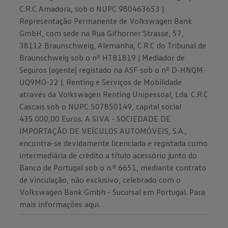
C.R.C Amadora, sob o NUPC 980463653 |
Representação Permanente de Volkswagen Bank
GmbH, com sede na Rua Gifhorner Strasse, 57,
38112 Braunschweig, Alemanha, C.R.C do Tribunal de
Braunschweig sob o nº HTB1819 | Mediador de
Seguros (agente) registado na ASF sob o nº D-HNQM-
UQ9MO-22 |. Renting e Serviços de Mobilidade
através da Volkswagen Renting Unipessoal, Lda. C.R.C
Cascais sob o NUPC 507850149, capital social
435.000,00 Euros. A SIVA - SOCIEDADE DE
IMPORTAÇÃO DE VEÍCULOS AUTOMÓVEIS, S.A.,
encontra-se devidamente licenciada e registada como
intermediária de crédito a título acessório junto do
Banco de Portugal sob o n.º 6651, mediante contrato
de vinculação, não exclusivo, celebrado com o
Volkswagen Bank Gmbh - Sucursal em Portugal. Para
mais informações
aqui.