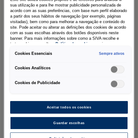
Este prémio reflete a crescente relevância do ID.
sua utilização e para lhe mostrar publicidade personalizada de
acordo com as suas preferências, com base num perfil elaborado
Buzz Pro no contexto da mobilidade elétrica
a partir dos seus hábitos de navegação (por exemplo, páginas
aplicada ao setor profissional. Desenvolvido
visitadas), bem como para melhorar a navegação e conteúdo do
site. Pode aceitar ou alterar as definições dos cookies de acordo
sobre uma plataforma 100% elétrica, o modelo
com as suas escolhas através dos botões disponíveis neste
combina um design distintivo com elevados
banner. Para mais informações sobre como a SIVA recolhe e
trata cookies, consulte a
Política de cookies
em vigor.
padrões de conforto, tecnologia e
Cookies Essenciais
funcionalidade, apresentando-se como uma
Sempre ativos
alternativa versátil para empresas que
Cookies Analíticos
privilegiam eficiência operacional,
sustentabilidade e eficiência.
Cookies de Publicidade
Os Fleet Awards Portugal resultam da avaliação
de um júri constituído por gestores de frota e
Aceitar todos os cookies
decisores de compras de empresas de referência
no mercado nacional, que analisam ao longo de
Guardar escolhas
vários meses as propostas a concurso. A