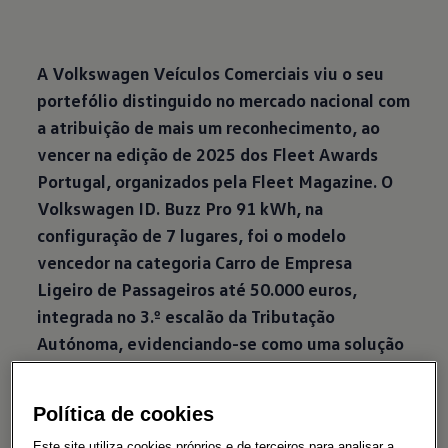
A Volkswagen Veículos Comerciais viu o seu
portefólio distinguido no mercado nacional com
a atribuição de mais um reconhecimento, ao
vencer na edição de 2025 dos Fleet Awards
Portugal, organizados pela Fleet Magazine. O
Volkswagen ID. Buzz Pro 91 kWh, na
configuração de 7 lugares, foi o modelo
vencedor na categoria Carro de Empresa
Ligeiro de Passageiros até 50.000 euros,
integrada no 3.º escalão da Tributação
Autónoma, evidenciando-se como uma solução
competitiva e alinhada com as necessidades
atuais das frotas empresariais.
Política de cookies
Este site utiliza cookies próprios e de terceiros para analisar a