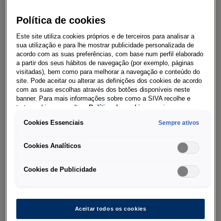
Vestas, as duas empresas concordaram em
Política de cookies
colaborar em soluções de transporte elétrico
no futuro, para acelerar ainda mais a
Este site utiliza cookies próprios e de terceiros para analisar a
sua utilização e para lhe mostrar publicidade personalizada de
descarbonização da frota de serviços da
acordo com as suas preferências, com base num perfil elaborado
Vestas.
a partir dos seus hábitos de navegação (por exemplo, páginas
visitadas), bem como para melhorar a navegação e conteúdo do
site. Pode aceitar ou alterar as definições dos cookies de acordo
com as suas escolhas através dos botões disponíveis neste
banner. Para mais informações sobre como a SIVA recolhe e
A Vestas encomendou mais de 100 Volkswagen
trata cookies, consulte a
Política de cookies
em vigor.
ID. Buzz Cargo para serem entregues em 2023.
Cookies Essenciais
Sempre ativos
Os primeiros veículos entraram ao serviço em
fevereiro de 2023 e são utilizados para a
Cookies Analíticos
assistência e manutenção das turbinas eólicas da
Vestas na Dinamarca e no norte da Alemanha.
Cookies de Publicidade
Nos próximos meses, seguir-se-ão outros
mercados europeus, como França e Espanha.
Com o objetivo de se tornar uma empresa com
Aceitar todos os cookies